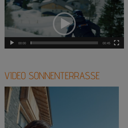
Video-
Player
00:00
00:45
VIDEO SONNENTERRASSE
Video-
Player