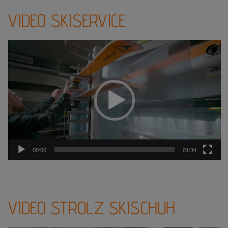
VIDEO SKISERVICE
Video-
Player
00:00
01:34
VIDEO STROLZ SKISCHUH