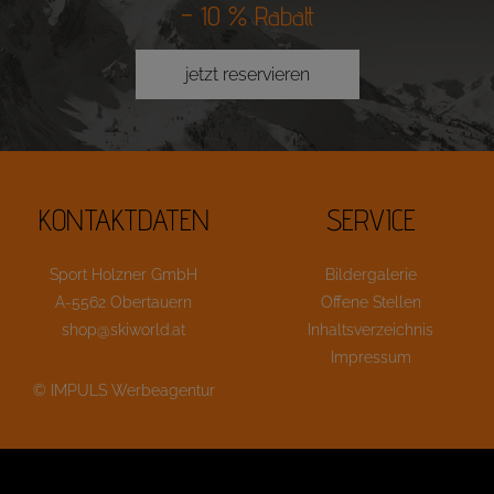
– 10 % Rabatt
jetzt reservieren
KONTAKTDATEN
SERVICE
Sport Holzner GmbH
Bildergalerie
A-5562 Obertauern
Offene Stellen
shop@skiworld.at
Inhaltsverzeichnis
Impressum
© IMPULS Werbeagentur