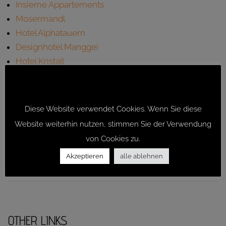
Insieme Appartements
Mosermandl
Hotel Alphatauern
Designhotel Manggei
Hotel Kristall
Alpenhotel Perner
DATENSCHUTZ
Jugend- und Gästehaus Gotschallalm
Appartements Zahnleiten
Diese Website verwendet Cookies. Wenn Sie diese
Das Seekarhaus
Website weiterhin nutzen, stimmen Sie der Verwendung
Berghotel Sonnhof
von Cookies zu.
DAV Haus Obertauern
Akzeptieren
alle ablehnen
OTHER LINKS