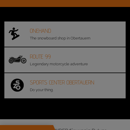
ONEHAND
The snowboard shop in Obertauern
ROUTE 99
Legendary motorcycle adventure
SPORTS CENTER OBERTAUERN
Do your thing.