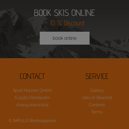
BOOK SKIS ONLINE
– 10 % Discount
book online
CONTACT
SERVICE
Sport Holzner GmbH
Gallery
A-5562 Obertauern
Jobs at Skiworld
shop@skiworld.at
Contents
Terms
© IMPULS Werbeagentur