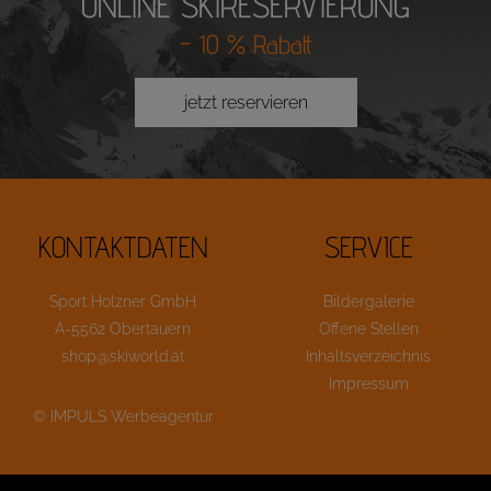
ONLINE SKIRESERVIERUNG
– 10 % Rabatt
jetzt reservieren
KONTAKTDATEN
SERVICE
Sport Holzner GmbH
Bildergalerie
A-5562 Obertauern
Offene Stellen
shop@skiworld.at
Inhaltsverzeichnis
Impressum
© IMPULS Werbeagentur