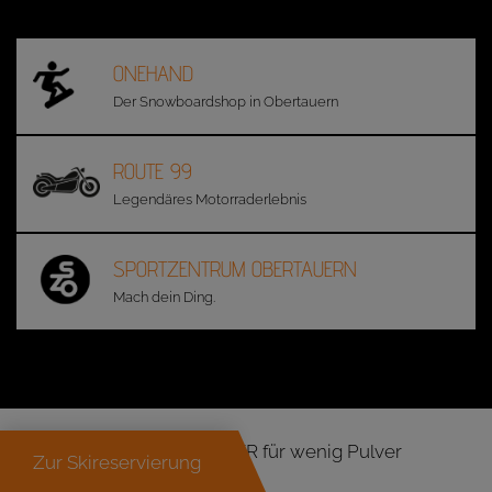
ONEHAND
Der Snowboardshop in Obertauern
ROUTE 99
Legendäres Motorraderlebnis
SPORTZENTRUM OBERTAUERN
Mach dein Ding.
SPASS IM POWDER für wenig Pulver
Zur Skireservierung